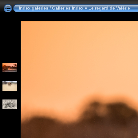
Index galeries / Galleries Index
»
Le regard de Valérie