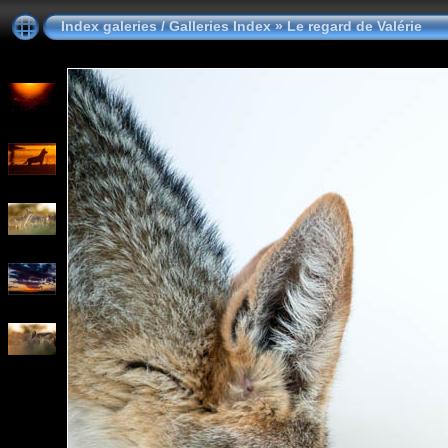
Index galeries / Galleries Index
»
Le regard de Valérie