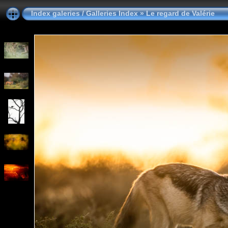
Index galeries / Galleries Index
»
Le regard de Valérie