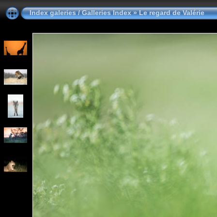
Index galeries / Galleries Index
»
Le regard de Valérie