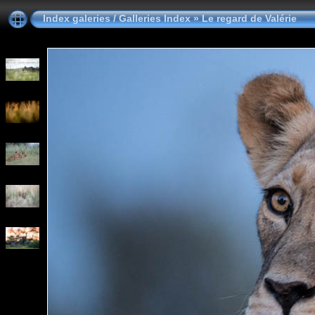
Index galeries / Galleries Index
»
Le regard de Valérie