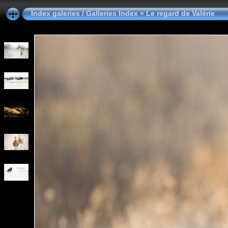
Index galeries / Galleries Index
»
Le regard de Valérie