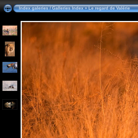
Index galeries / Galleries Index
»
Le regard de Valérie