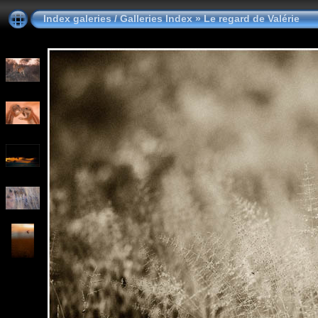
Index galeries / Galleries Index
»
Le regard de Valérie