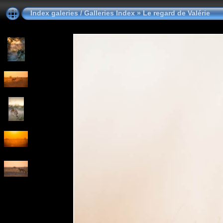
Index galeries / Galleries Index
»
Le regard de Valérie