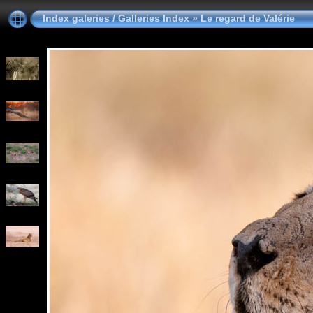
Index galeries / Galleries Index
»
Le regard de Valérie