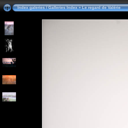
Index galeries / Galleries Index
»
Le regard de Valérie