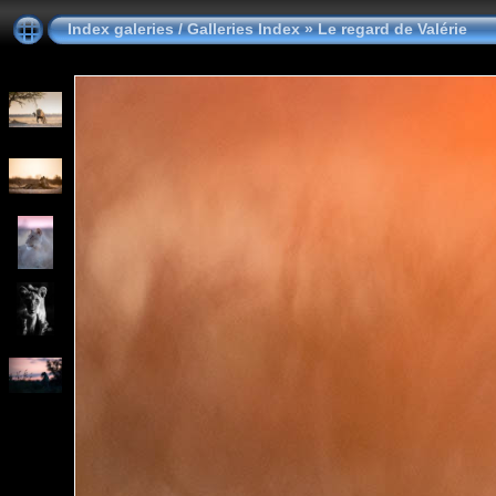
Index galeries / Galleries Index
»
Le regard de Valérie